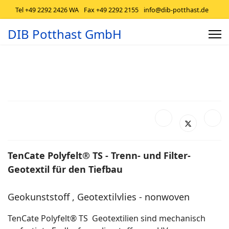
Tel +49 2292 2426 WA
Fax +49 2292 2155
info@dib-potthast.de
DIB Potthast GmbH
TenCate Polyfelt® TS - Trenn- und Filter-
Geotextil für den Tiefbau
Geokunststoff , Geotextilvlies - nonwoven
TenCate Polyfelt® TS Geotextilien sind mechanisch