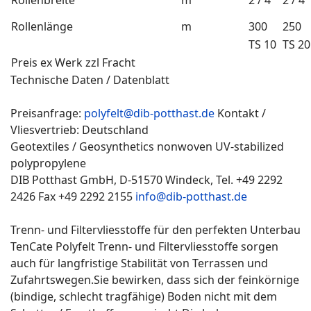
Rollenbreite
m
2 / 4
2 / 4
Rollenlänge
m
300
250
TS 10
TS 2
Preis ex Werk zzl Fracht
Technische Daten / Datenblatt
Preisanfrage:
polyfelt@dib-potthast.de
Kontakt /
Vliesvertrieb: Deutschland
Geotextiles / Geosynthetics nonwoven UV-stabilized
polypropylene
DIB Potthast GmbH, D-51570 Windeck, Tel. +49 2292
2426 Fax +49 2292 2155
info@dib-potthast.de
Trenn- und Filtervliesstoffe für den perfekten Unterbau
TenCate Polyfelt Trenn- und Filtervliesstoffe sorgen
auch für langfristige Stabilität von Terrassen und
Zufahrtswegen.Sie bewirken, dass sich der feinkörnige
(bindige, schlecht tragfähige) Boden nicht mit dem