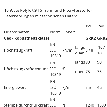
TenCate Polyfelt® TS Trenn-und Filtervliesstoffe -
Lieferbare Typen mit technischen Daten:
TS10
TS20
Eigenschaften
Norm
Einheit
Geo - Robustheitsklasse
GRK2
GRK
EN
längs
10 /
Höchstzugkraft
ISO
kN/m
8 / 8
quer
10
10319
längs
90
90
EN
Höchstzugkraftdehnung
ISO
%
quer
75
75
10319
EN
Energiewert
ISO
kJ/m
3,5
4,3
10319
EN
Stempeldurchdrückkraft
ISO
N
1240
1500