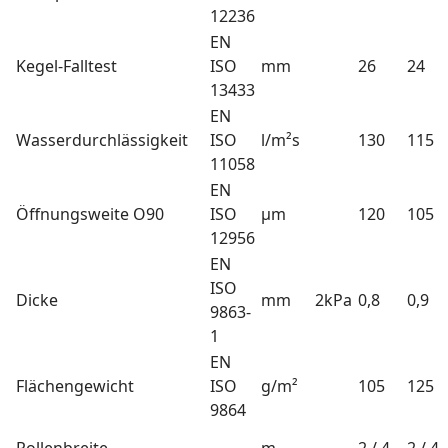
12236
EN
Kegel-Falltest
ISO
mm
26
24
13433
EN
Wasserdurchlässigkeit
ISO
l/m²s
130
115
11058
EN
Öffnungsweite O90
ISO
µm
120
105
12956
EN
ISO
Dicke
mm
2kPa
0,8
0,9
9863-
1
EN
Flächengewicht
ISO
g/m²
105
125
9864