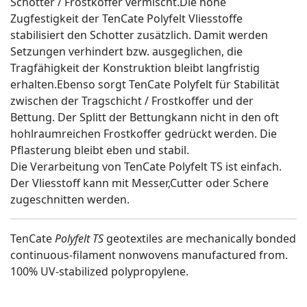
Schotter / Frostkoffer vermischt.Die hohe
Zugfestigkeit der TenCate Polyfelt Vliesstoffe
stabilisiert den Schotter zusätzlich. Damit werden
Setzungen verhindert bzw. ausgeglichen, die
Tragfähigkeit der Konstruktion bleibt langfristig
erhalten.Ebenso sorgt TenCate Polyfelt für Stabilität
zwischen der Tragschicht / Frostkoffer und der
Bettung. Der Splitt der Bettungkann nicht in den oft
hohlraumreichen Frostkoffer gedrückt werden. Die
Pflasterung bleibt eben und stabil.
Die Verarbeitung von TenCate Polyfelt TS ist einfach.
Der Vliesstoff kann mit Messer,Cutter oder Schere
zugeschnitten werden.
TenCate
Polyfelt TS
geotextiles are mechanically bonded
continuous-filament nonwovens manufactured from.
100% UV-stabilized polypropylene.
ads RailwaDrainages
sports grounds
Tencate Polyfelt Vertrieb Deutschland Boisten