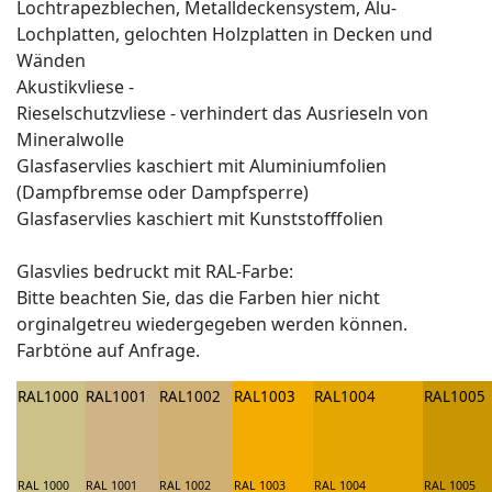
Lochtrapezblechen, Metalldeckensystem, Alu-
Lochplatten, gelochten Holzplatten in Decken und
Wänden
Akustikvliese -
Rieselschutzvliese - verhindert das Ausrieseln von
Mineralwolle
Glasfaservlies kaschiert mit Aluminiumfolien
(Dampfbremse oder Dampfsperre)
Glasfaservlies kaschiert mit Kunststofffolien
Glasvlies bedruckt mit RAL-Farbe:
Bitte beachten Sie, das die Farben hier nicht
orginalgetreu wiedergegeben werden können.
Farbtöne auf Anfrage.
RAL1000
RAL1001
RAL1002
RAL1003
RAL1004
RAL1005
RAL 1000
RAL 1001
RAL 1002
RAL 1003
RAL 1004
RAL 1005