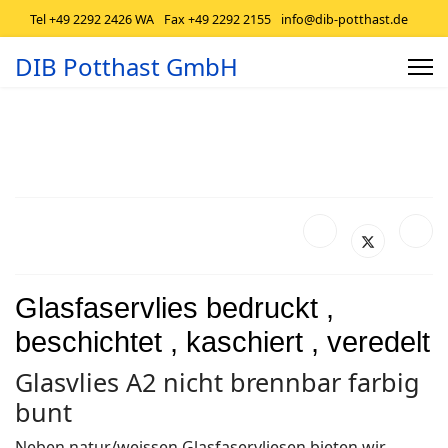
Tel +49 2292 2426 WA
Fax +49 2292 2155
info@dib-potthast.de
DIB Potthast GmbH
Glasfaservlies bedruckt ,
beschichtet , kaschiert , veredelt
Glasvlies A2 nicht brennbar farbig
bunt
Neben natur/weissen Glasfaservliesen bieten wir