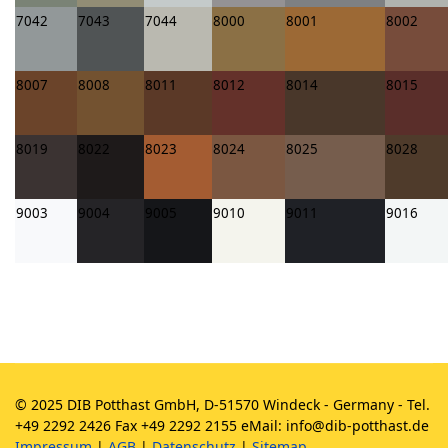
7042
7043
7044
8000
8001
8002
8007
8008
8011
8012
8014
8015
8019
8022
8023
8024
8025
8028
9003
9004
9005
9010
9011
9016
© 2025 DIB Potthast GmbH, D-51570 Windeck - Germany - Tel.
+49 2292 2426 Fax +49 2292 2155 eMail: info@dib-potthast.de
Impressum
|
AGB
|
Datenschutz
|
Sitemap