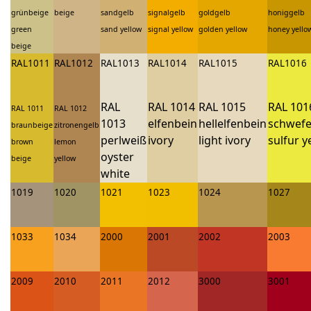
grünbeige
beige
sandgelb
signalgelb
goldgelb
honiggelb
green
sand yellow
signal yellow
golden yellow
honey yello
beige
RAL1011
RAL1012
RAL1013
RAL1014
RAL1015
RAL1016
RAL
RAL 1014
RAL 1015
RAL 101
RAL 1011
RAL 1012
1013
elfenbein
hellelfenbein
schwefe
braunbeige
zitronengelb
perlweiß
ivory
light ivory
sulfur y
brown
lemon
oyster
beige
yellow
white
1019
1020
1021
1023
1024
1027
1033
1034
2000
2001
2002
2003
2009
2010
2011
2012
3000
3001