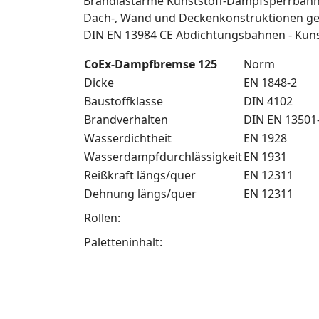
Brandlastarme Kunststoff-Dampfsperrbahn 
Dach-, Wand und Deckenkonstruktionen g
DIN EN 13984 CE Abdichtungsbahnen - Kun
CoEx-Dampfbremse 125
Norm
Dicke
EN 1848-2
Baustoffklasse
DIN 4102
Brandverhalten
DIN EN 13501
Wasserdichtheit
EN 1928
Wasserdampfdurchlässigkeit
EN 1931
Reißkraft längs/quer
EN 12311
Dehnung längs/quer
EN 12311
Rollen:
Paletteninhalt:
Medafol Wepelen DIBFOL ottowolff allfor
brandlastarm Dampfsperre vapour control 