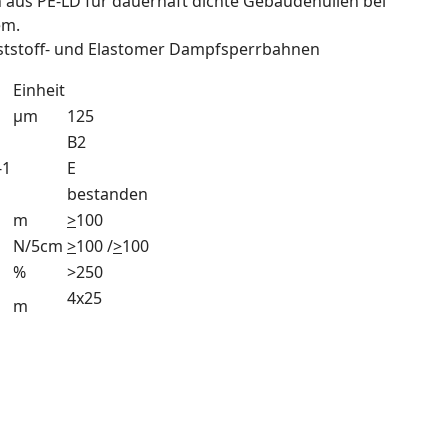
aus PE-LD für dauerhaft dichte Gebäudehüllen bei
em.
ststoff- und Elastomer Dampfsperrbahnen
Einheit
µm
125
B2
-1
E
bestanden
m
>
100
N/5cm
>
100 /
>
100
%
>250
4x25
m
m Dampfbremsfolie Difflex BDS climoplus hersteller da
layers of polyethylene class A blue white dyed accordin