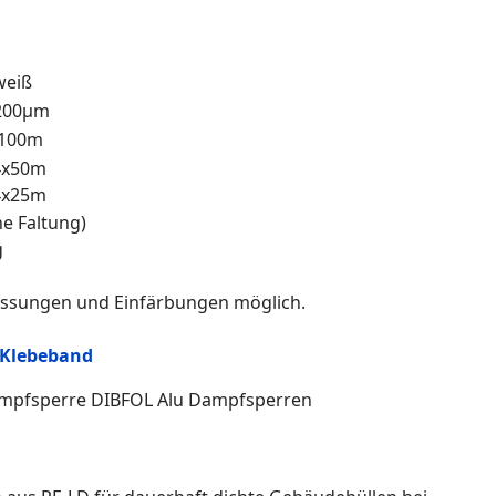
eiß
200µm
100m
4x50m
4x25m
ne Faltung)
g
ssungen und Einfärbungen möglich.
Klebeband
ampfsperre DIBFOL Alu Dampfsperren