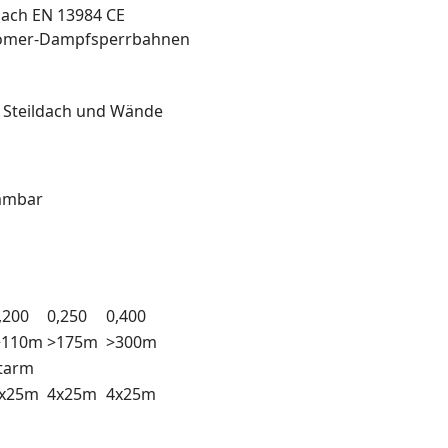
 nach EN 13984 CE
stomer-Dampfsperrbahnen
 Steildach und Wände
ammbar
,200
0,250
0,400
>110m
>175m
>300m
arm
x25m
4x25m
4x25m