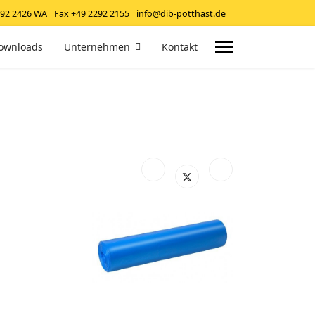
292 2426 WA
Fax +49 2292 2155
info@dib-potthast.de
ownloads
Unternehmen
Kontakt