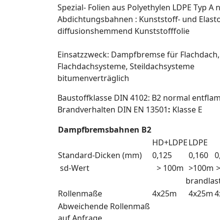
Spezial- Folien aus Polyethylen LDPE Typ A
Abdichtungsbahnen : Kunststoff- und Ela
diffusionshemmend Kunststofffolie
Einsatzzweck: Dampfbremse für Flachdach,
Flachdachsysteme, Steildachsysteme
bitumenverträglich
Baustoffklasse DIN 4102: B2 normal entfl
Brandverhalten DIN EN 13501
:
Klasse E
Dampfbremsbahnen B2
HD+LDPE
LDPE
Standard-Dicken (mm)
0,125
0,160
0
sd-Wert
> 100m
>100m
brandlast
Rollenmaße
4x25m
4x25m
4
Abweichende Rollenmaß
auf Anfrage