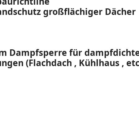
baurichtline
andschutz großflächiger Dächer
um Dampfsperre für dampfdicht
gen (Flachdach , Kühlhaus , etc 