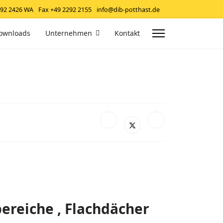
292 2426 WA
Fax +49 2292 2155
info@dib-potthast.de
ownloads
Unternehmen
Kontakt
ereiche , Flachdächer