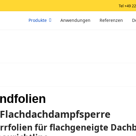
Tel +49 2
Produkte
Anwendungen
Referenzen
D
ndfolien
 Flachdachdampfsperre
folien für flachgeneigte Dachb