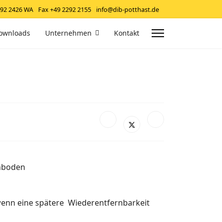
292 2426 WA
Fax +49 2292 2155
info@dib-potthast.de
ownloads
Unternehmen
Kontakt
chboden
enn eine spätere Wiederentfernbarkeit