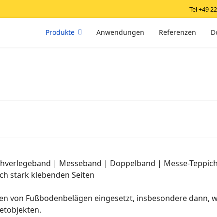
Tel +49 2
Produkte
Anwendungen
Referenzen
D
chverlegeband | Messeband | Doppelband | Messe-Teppi
ch stark klebenden Seiten
n von Fußbodenbelägen eingesetzt, insbesondere dann, w
ietobjekten.